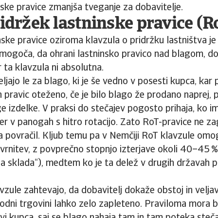
nske pravice zmanjša tveganje za dobavitelje.
ridržek lastninske pravice (R
nske pravice oziroma klavzula o pridržku lastništva j
omogoča, da ohrani lastninsko pravico nad blagom, dok
 ta klavzula ni absolutna.
eljajo le za blago, ki je še vedno v posesti kupca, kar 
h pravic oteženo, če je bilo blago že prodano naprej, 
e izdelke. V praksi do stečajev pogosto prihaja, ko i
er v panogah s hitro rotacijo. Zato RoT-pravice ne z
a povračil. Kljub temu pa v Nemčiji RoT klavzule om
rnitev, z povprečno stopnjo izterjave okoli 40–45 % 
a sklada“), medtem ko je ta delež v drugih državah 
vzule zahtevajo, da dobavitelj dokaže obstoj in velja
odni trgovini lahko zelo zapleteno. Praviloma mora b