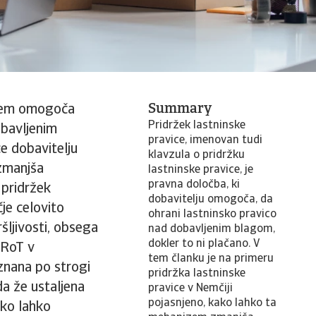
Summary
ljem omogoča
Pridržek lastninske
obavljenim
pravice, imenovan tudi
ce dobavitelju
klavzula o pridržku
 zmanjša
lastninske pravice, je
pravna določba, ki
 pridržek
dobavitelju omogoča, da
je celovito
ohrani lastninsko pravico
šljivosti, obsega
nad dobavljenim blagom,
dokler to ni plačano. V
 RoT v
tem članku je na primeru
 znana po strogi
pridržka lastninske
da že ustaljena
pravice v Nemčiji
pojasnjeno, kako lahko ta
ako lahko