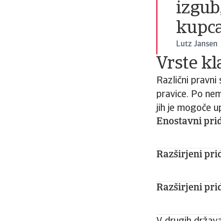
izgub
kupca
Lutz Jansen
Vrste kl
Različni pravni 
pravice. Po nem
jih je mogoče up
Enostavni prid
Razširjeni prid
Razširjeni pri