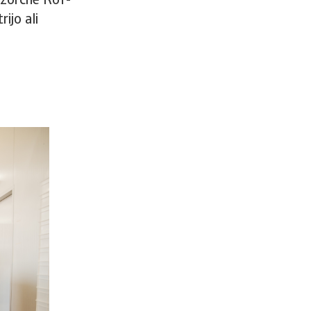
vzorčne RoT-
ijo ali