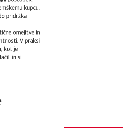
ajni postopek.
 nemškemu kupcu,
do pridržka
tične omejitve in
tnosti. V praksi
, kot je
čili in si
e