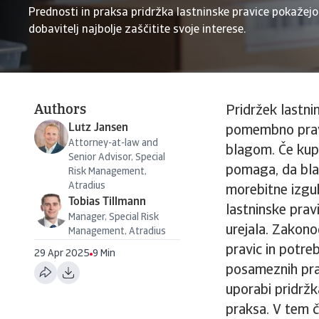
Prednosti in praksa pridržka lastninske pravice pokažejo
dobavitelj najbolje zaščitite svoje interese.
Authors
Pridržek lastni
Lutz Jansen
pomembno pravn
Attorney-at-law and
blagom. Če kupe
Senior Advisor, Special
pomaga, da blag
Risk Management,
Atradius
morebitne izgub
Tobias Tillmann
lastninske prav
Manager, Special Risk
urejala. Zakono
Management, Atradius
pravic in potre
29 Apr 2025
9 Min
posameznih prav
uporabi pridržka
praksa. V tem 