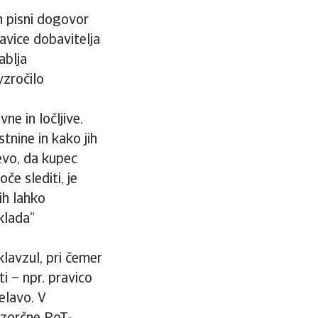
n pisni dogovor
ravice dobavitelja
ablja
zročilo
e in ločljive.
tnine in kako jih
evo, da kupec
če slediti, je
ih lahko
klada“
lavzul, pri čemer
ti – npr. pravico
elavo. V