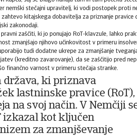
žavi kupca, saj se blago nahaja tam in tam poteka steč
er nemški stečajni upravitelj, ki vodi postopek proti
l zahtevo kitajskega dobavitelja za priznanje pravice 
jski zakonodaji.
 pravni zaščiti, ki jo ponujajo RoT-klavzule, lahko prak
ost zmanjšajo njihovo učinkovitost v primeru insolven
uporabijo tudi dodatne ukrepe za zmanjšanje tveganja
atev (kreditno zavarovanje), da se zaščitijo pred nepla
šo finančno varnost v primeru stečaja stranke.
 država, ki priznava
žek lastninske pravice (RoT),
ja na svoj način. V Nemčiji s
T izkazal kot ključen
nizem za zmanjševanje