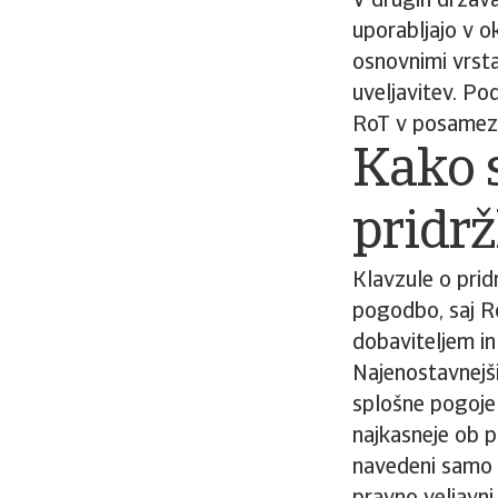
V drugih država
uporabljajo v o
osnovnimi vrsta
uveljavitev. Po
RoT v posamezn
Kako s
pridrž
Klavzule o prid
pogodbo, saj R
dobaviteljem i
Najenostavnejši 
splošne pogoje 
najkasneje ob p
navedeni samo n