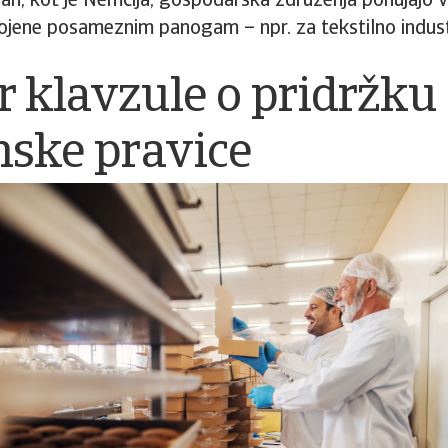
ah, kot je Nemčija, gospodarska združenja ponujajo 
gojene posameznim panogam – npr. za tekstilno industr
 klavzule o pridržku
nske pravice