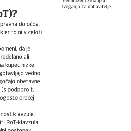
mehanizem zmanjša
tveganja za dobavitelje.
oT)?
e pravna določba,
ler to ni v celoti
pomeni, da je
predelano ali
ma kupec nizke
agotavljajo vedno
ogočajo obetavne
(s podporo t. i.
pogosto precej
vnost klavzule,
iti RoT-klavzula