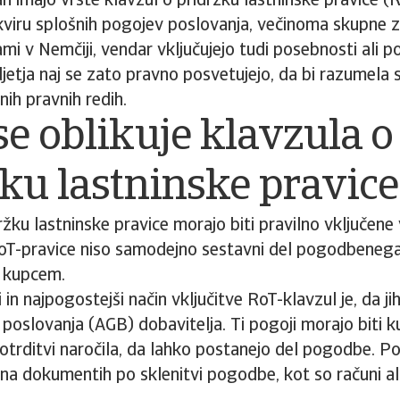
h imajo vrste klavzul o pridržku lastninske pravice (R
kviru splošnih pogojev poslovanja, večinoma skupne zn
mi v Nemčiji, vendar vključujejo tudi posebnosti ali 
djetja naj se zato pravno posvetujejo, da bi razumela 
ih pravnih redih.
e oblikuje klavzula o
ku lastninske pravice
ržku lastninske pravice morajo biti pravilno vključene
oT-pravice niso samodejno sestavni del pogodbeneg
n kupcem.
in najpogostejši način vključitve RoT-klavzul je, da jih
poslovanja (AGB) dobavitelja. Ti pogoji morajo biti k
otrditvi naročila, da lahko postanejo del pogodbe. Pog
a dokumentih po sklenitvi pogodbe, kot so računi ali