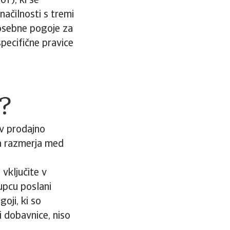
oT), ki se
ačilnosti s tremi
posebne pogoje za
specifične pravice
?
 v prodajno
a razmerja med
 vključite v
upcu poslani
oji, ki so
 dobavnice, niso