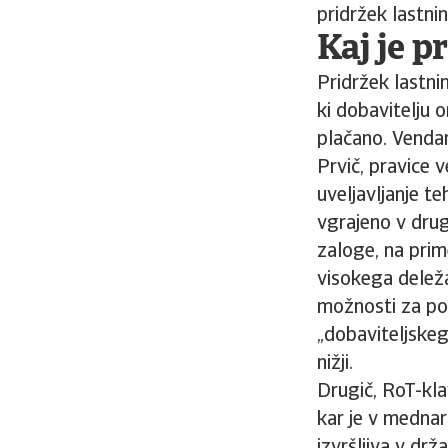
pridržek lastni
Kaj je p
Pridržek lastni
ki dobavitelju 
plačano. Vendar
Prvič, pravice v
uveljavljanje te
vgrajeno v drug
zaloge, na prim
visokega delež
možnosti za pov
„dobaviteljskeg
nižji.
Drugič, RoT-kla
kar je v mednar