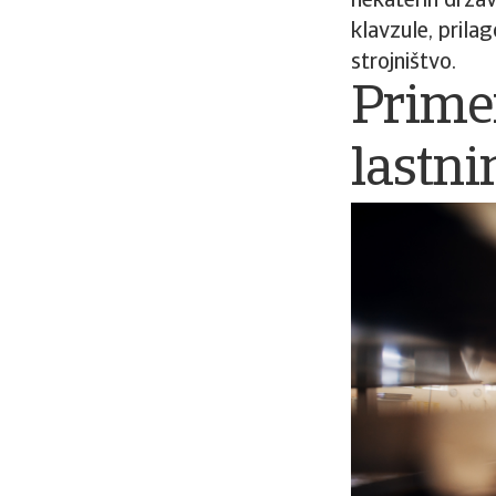
nekaterih držav
klavzule, prila
strojništvo.
Primer
lastni