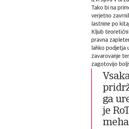
izvršljiva v dr
Tako bi na prim
verjetno zavrni
lastnine po kita
Kljub teoretični
pravna zapleten
lahko podjetja 
zavarovanje terj
zagotovijo bolj
Vsaka
pridr
ga ure
je Ro
meha