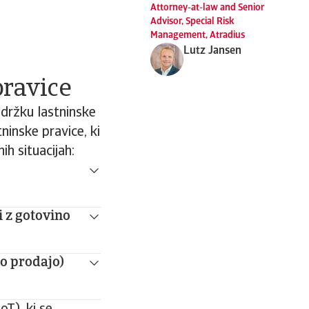
Attorney-at-law and Senior
Advisor, Special Risk
Management, Atradius
Lutz Jansen
pravice
ridržku lastninske
ninske pravice, ki
ih situacijah:
i z gotovino
jo prodajo)