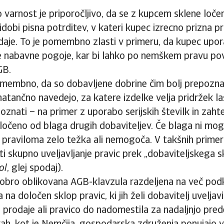
 varnost je priporočljivo, da se z kupcem sklene loče
ridobi pisna potrditev, v kateri kupec izrecno prizna p
odaje. To je pomembno zlasti v primeru, da kupec upor
e nabavne pogoje, kar bi lahko po nemškem pravu pov
GB.
membno, da so dobavljene dobrine čim bolj prepoznavn
natančno navedejo, za katere izdelke velja pridržek las
znati – na primer z uporabo serijskih številk in zaht
 ločeno od blaga drugih dobaviteljev. Če blaga ni mogo
 praviloma zelo težka ali nemogoča. V takšnih primer
sti skupno uveljavljanje pravic prek „dobaviteljskega s
ol
, glej spodaj).
obro oblikovana AGB-klavzula razdeljena na več podk
na določen sklop pravic, ki jih želi dobavitelj uveljavi
 prodaje ali pravico do nadomestila za nadaljnjo pred