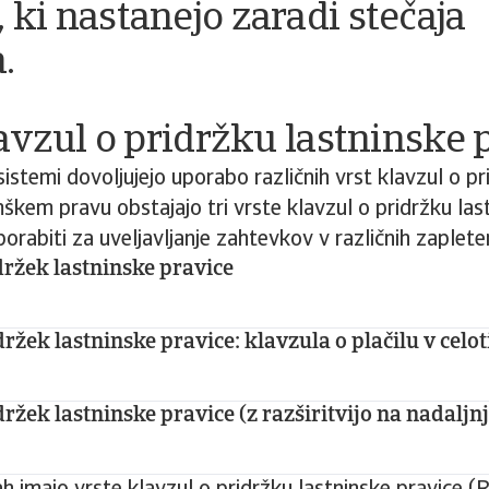
, ki nastanejo zaradi stečaja
.
avzul o pridržku lastninske 
sistemi dovoljujejo uporabo različnih vrst klavzul o p
škem pravu obstajajo tri vrste klavzul o pridržku last
orabiti za uveljavljanje zahtevkov v različnih zapleten
ržek lastninske pravice
ržek lastninske pravice: klavzula o plačilu v celot
držek lastninske pravice (z razširitvijo na nadaljn