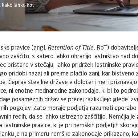
, kako lahko kot
nske pravice (angl.
Retention of Title
, RoT) dobavite
o zaščito, s katero lahko ohranijo lastništvo nad d
c pristane v stečaju, lahko pridržek lastninske pravi
o pridobi nazaj ali prejme plačilo zanj, kar bistveno
e. Čeprav številne države v določeni meri priznavajo
ice, ni enotne mednarodne zakonodaje, ki bi to področ
daje posameznih držav se precej razlikujejo glede izvr
bnih pogojev. Zato morajo podjetja razumeti uporabo
nih redih, da se lahko ustrezno zaščitijo. Nemčija je
 lastninske pravice, ki je pri nemških podjetjih skoraj
članku je na primeru nemške zakonodaje prikazano, k