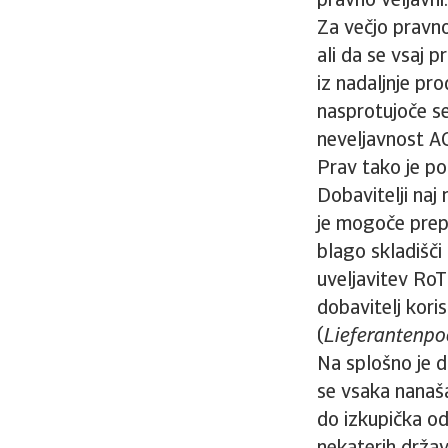
pravno veljavni.
Za večjo pravno
ali da se vsaj p
iz nadaljnje pr
nasprotujoče s
neveljavnost A
Prav tako je po
Dobavitelji naj 
je mogoče prepo
blago skladišči
uveljavitev RoT
dobavitelj kori
(
Lieferantenpo
Na splošno je d
se vsaka nanaša 
do izkupička od