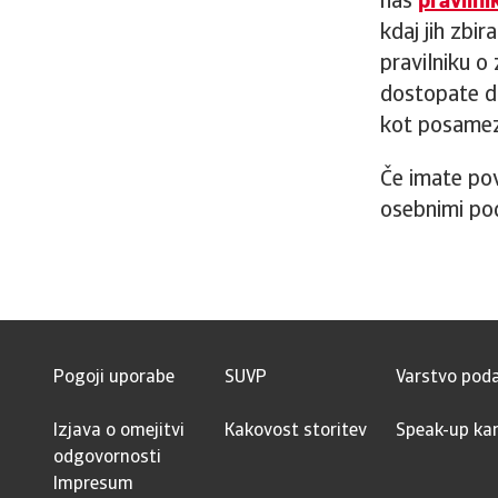
naš
pravilni
kdaj jih zbi
pravilniku o
dostopate do
kot posamezn
Če imate pov
osebnimi po
Pogoji uporabe
SUVP
Varstvo pod
Izjava o omejitvi
Kakovost storitev
Speak-up kan
odgovornosti
Impresum