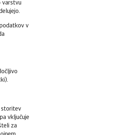
o varstvu
elujejo.
 podatkov v
da
očljivo
ki).
 storitev
pa vključuje
teli za
tojnem