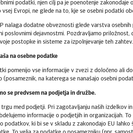
ebnimi podatki, njen cilj pa je poenotenje zakonodaje 
vsej Evropi, ne glede na to, kje se osebni podatki obd
 nalaga dodatne obveznosti glede varstva osebnih
mi poslovnimi dejavnostmi. Pozdravljamo priložnost, 
voje postopke in sisteme za izpolnjevanje teh zahtev.
aša na osebne podatke
ki pomenijo vse informacije v zvezi z določeno ali dol
o (posameznik, na katerega se nanašajo osebni podat
o se predvsem na podjetja in družbe.
trgu med podjetji. Pri zagotavljanju naših izdelkov in
bdelujemo informacije o podjetjih in organizacijah. To 
o podatkov, ki bi se v skladu z zakonodajo EU lahko š
tke. To velja za podatke o posamezniku (npr. samos