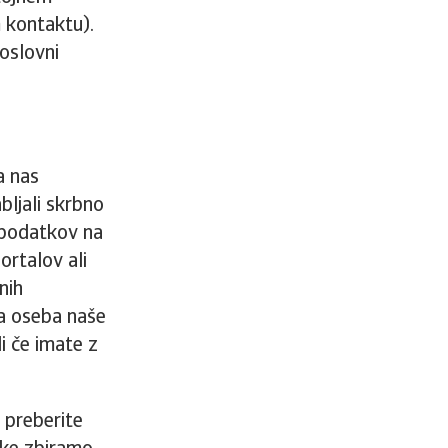
m kontaktu).
oslovni
a nas
ljali skrbno
 podatkov na
ortalov ali
nih
na oseba naše
i če imate z
 preberite