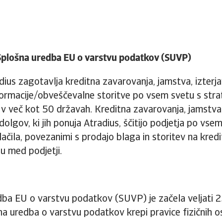
 Splošna uredba EU o varstvu podatkov (SUVP)
ius zagotavlja kreditna zavarovanja, jamstva, izterj
ormacije/obveščevalne storitve po vsem svetu s str
 v več kot 50 državah. Kreditna zavarovanja, jamstva
dolgov, ki jih ponuja Atradius, ščitijo podjetja po vse
lačila, povezanimi s prodajo blaga in storitev na kredi
gu med podjetji.
ba EU o varstvu podatkov (SUVP) je začela veljati 2
a uredba o varstvu podatkov krepi pravice fizičnih o