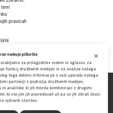
tke zbiramo,
V tem
ahko
ojih pravicah
šimi
tran vsebuje piškotke
orabljamo za prilagoditev vsebin in oglasov, za
je funkcij družbenih medijev in za analize našega
leg tega delimo informacije o vaši uporabi našega
imi partnerji s področja družbenih medijev,
 in analitike, ki jih morda kombinirajo z drugimi
i, ki ste jim jih posredovali ali pa so jih zbrali skozi
o njihovih storitev.