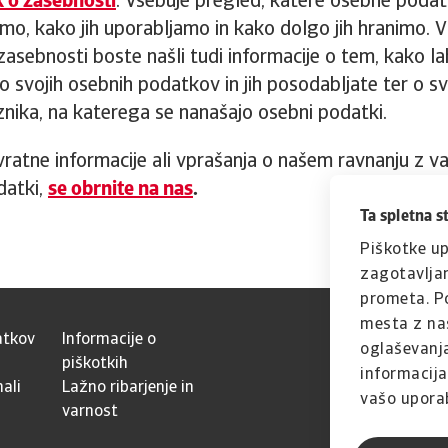
k o zasebnosti
. Vsebuje pregled, katere osebne poda
ramo, kako jih uporabljamo in kako dolgo jih hranimo. 
 zasebnosti boste našli tudi informacije o tem, kako l
 svojih osebnih podatkov in jih posodabljate ter o sv
ika, na katerega se nanašajo osebni podatki.
ratne informacije ali vprašanja o našem ravnanju z va
datki,
se obrnite na nas
.
Ta spletna s
Piškotke up
zagotavljan
prometa. Po
mesta z naš
atkov
Informacije o
oglaševanja
piškotkih
informacijam
ali
Lažno ribarjenje in
vašo uporab
varnost