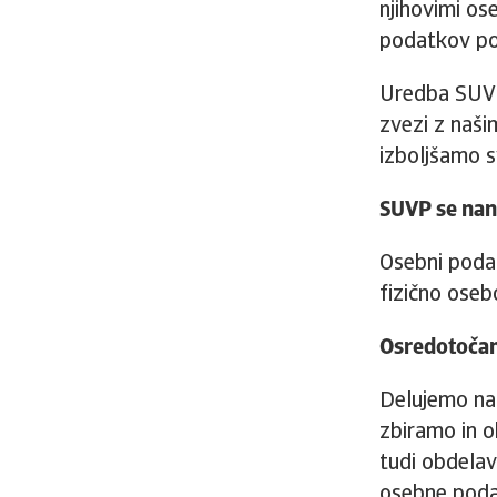
njihovimi os
podatkov po 
Uredba SUVP
zvezi z naši
izboljšamo s
SUVP se nan
Osebni podat
fizično oseb
Osredotočam
Delujemo na 
zbiramo in o
tudi obdelav
osebne poda