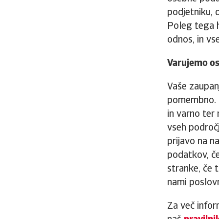
podjetniku, 
Poleg tega 
odnos, in vs
Varujemo o
Vaše zaupanj
pomembno. Z
in varno ter
vseh področji
prijavo na n
podatkov, če
stranke, če 
nami poslovn
Za več infor