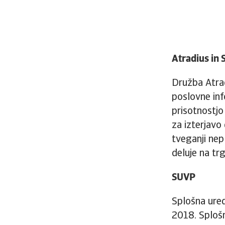
Atradius in
Družba Atrad
poslovne inf
prisotnostjo
za izterjavo 
tveganji nep
deluje na tr
SUVP
Splošna ured
2018. Splošn