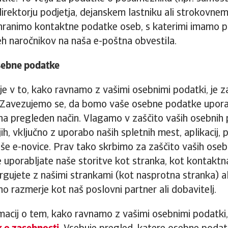
direktorju podjetja, dejanskem lastniku ali strokovne
hranimo kontaktne podatke oseb, s katerimi imamo p
eh naročnikov na naša e-poštna obvestila.
sebne podatke
e v to, kako ravnamo z vašimi osebnimi podatki, je z
avezujemo se, da bomo vaše osebne podatke uporab
 na pregleden način. Vlagamo v zaščito vaših osebnih
h, vključno z uporabo naših spletnih mest, aplikacij, p
aše e-novice. Prav tako skrbimo za zaščito vaših oseb
 uporabljate naše storitve kot stranka, kot kontakt
trgujete z našimi strankami (kot nasprotna stranka) al
o razmerje kot naš poslovni partner ali dobavitelj.
macij o tem, kako ravnamo z vašimi osebnimi podatki,