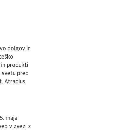
avo dolgov in
ateško
 in produkti
m svetu pred
t. Atradius
5. maja
seb v zvezi z