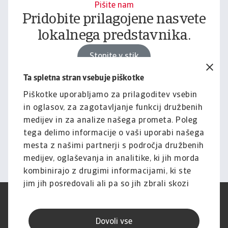
Pišite nam
Pridobite prilagojene nasvete
lokalnega predstavnika.
Stopite v stik
Ta spletna stran vsebuje piškotke
Piškotke uporabljamo za prilagoditev vsebin
Znanje in raziskave
in oglasov, za zagotavljanje funkcij družbenih
Omogočite svoje poslovanje z
medijev in za analize našega prometa. Poleg
vpogledi in novicami.
tega delimo informacije o vaši uporabi našega
mesta z našimi partnerji s področja družbenih
Raziščite znanje
medijev, oglaševanja in analitike, ki jih morda
kombinirajo z drugimi informacijami, ki ste
jim jih posredovali ali pa so jih zbrali skozi
vašo uporabo njihovih storitev.
Pogoji uporabe
SUVP
Varstvo podatkov
Informacije o piškotkih
Dovoli vse
Izjava o omejitvi odgovornosti
Kakovost storitev